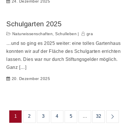
24. Dezember 2025
Schulgarten 2025
Naturwissenschaften
,
Schulleben
gra
…und so ging es 2025 weiter: eine tolles Gartenhaus
konnten wir auf der Fläche des Schulgarten errichten
lassen. Dies war nur durch Stiftungsgelder möglich.
Ganz […]
20. Dezember 2025
Beitragsnavigation
1
2
3
4
5
…
32