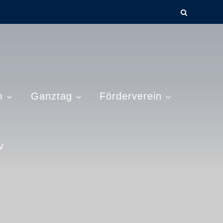
m
Ganztag
Förderverein
v