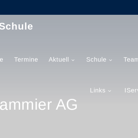
-Schule
e
Termine
Aktuell
Schule
Tea
Links
ISer
grammier AG