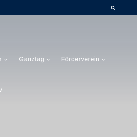
m
Ganztag
Förderverein
v