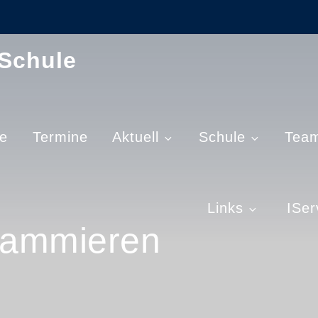
-Schule
e
Termine
Aktuell
Schule
Tea
Links
ISer
grammieren